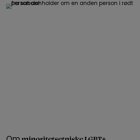
minoritetsetniske LGBT+
Om