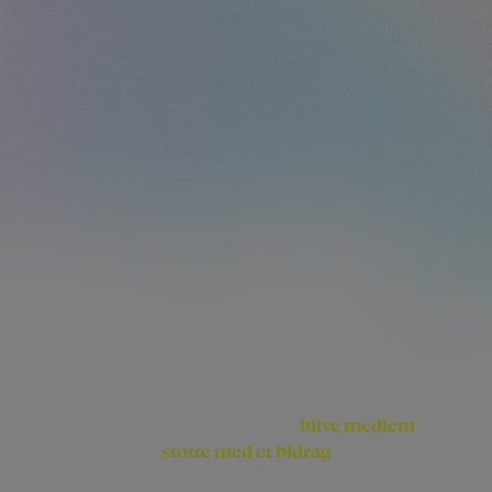
blive medlem
Du har mulighed for at
støtte med et bidrag
og/eller
til vores
arbejde