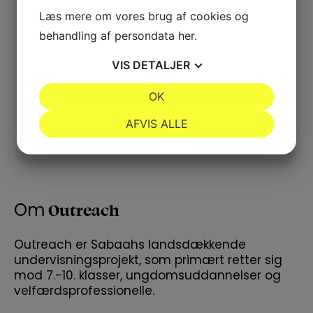
Læs mere om vores brug af cookies og
behandling af persondata
her
.
VIS
DETALJER
JA
NEJ
OK
JA
NEJ
NØDVENDIGE
PRÆFERENCER
AFVIS ALLE
JA
NEJ
JA
NEJ
MARKETING
STATISTIK
Outreach
Om
Outreach er Sabaahs landsdækkende
undervisningsprojekt, som primært retter sig
mod 7.-10. klasser, ungdomsuddannelser og
velfærdsprofessionelle.