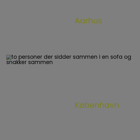
Netværkstilbud
Aarhus
Se vores netværkstilbud til
minoritetetniske LGBT+ personer i Aarhus.
Netværkstilbud
København
Se vores netværkstilbud til
minoritetetniske LGBT+ personer i
København.