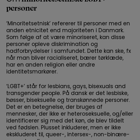
personer
‘Minoritetsetnisk’ refererer til p
ersoner med en
anden etni
c
itet end
majoriteten
i Danmark
.
S
om følge af at være
minoriseret
, kan disse
personer
opleve diskrimination
og
hadforbrydelser
i samfundet. Dette kan ske, fx
når
man bliver
racialiseret
, bærer
t
ø
rklæd
e,
har en anden religion eller andre
identitetsmarkører.
‘LGBT+’ står for lesbians, gays, bisexuals and
transgender people. På dansk er det lesbiske,
bøsser, biseksuelle og transkønnede personer.
Det er en betegnelse, der bruges af
mennesker, der ikke er heteroseksuelle, og/eller
identificerer sig med det køn, de blev tildelt
ved fødslen. Plusset inkluderer, men er ikke
ekskluderet til, queer-, intersex-, non-binære-