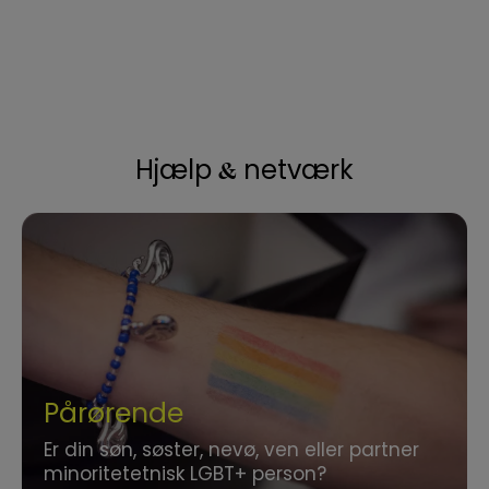
&
Hjælp
netværk
Pårørende
Er din søn, søster, nevø, ven eller partner
minoritetetnisk LGBT+ person?