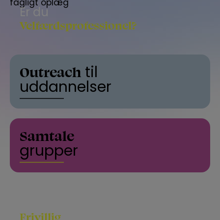
Er du
Velfærdsprofessionel?
Outreach
til
uddannelser
Samtale
grupper
Bliv
Frivillig