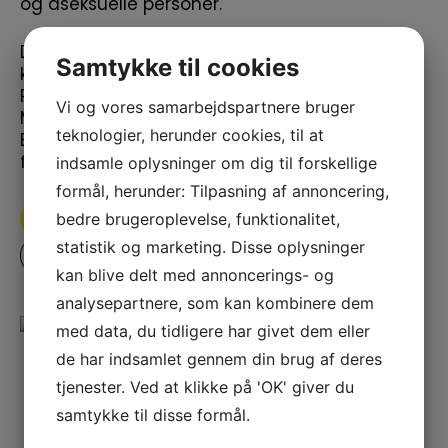
og aseksuelle personer.
D
en vestlige verden
opererer
med en binær
Samtykke til cookies
kønsforståelse
, hvor der kun er
plads
til
to
køn.
På engelsk taler man ofte om
AMAB (
Assigned
Vi og vores samarbejdspartnere bruger
Male at
Birth
) og AFAB (
Assigned
Female
at
teknologier, herunder cookies, til at
Birth
).
Sabaah
arbejder for at skabe plads til
indsamle oplysninger om dig til forskellige
flere køn
– og seksuelle udtryk.
formål, herunder: Tilpasning af annoncering,
bedre brugeroplevelse, funktionalitet,
FIND VIDEN
statistik og marketing. Disse oplysninger
TIL VELFÆRDSPROFESSIONELLE
kan blive delt med annoncerings- og
analysepartnere, som kan kombinere dem
med data, du tidligere har givet dem eller
de har indsamlet gennem din brug af deres
tjenester. Ved at klikke på 'OK' giver du
samtykke til disse formål.