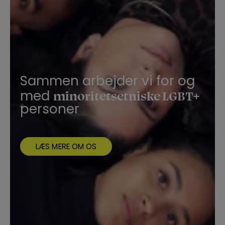
Sammen arbejder vi for og
minoritetsetniske LGBT+
med
personer
LÆS MERE OM OS