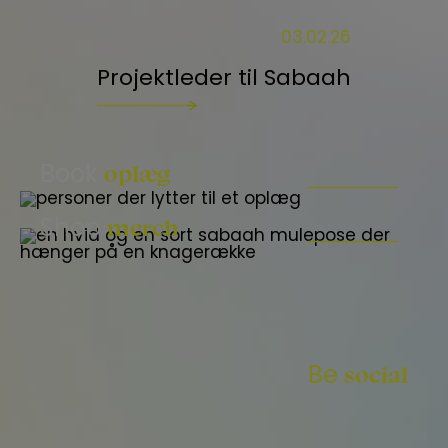
03.02.26
Projektleder til Sabaah
oplæg
Book
merch
Shop
social
Be