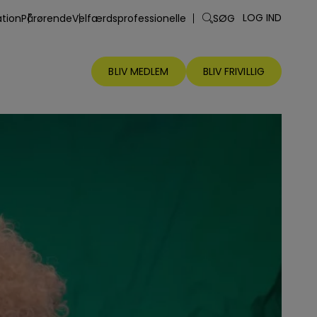
LOG IND
tion
Pårørende
Velfærdsprofessionelle
SØG
Søg
efter:
BLIV MEDLEM
BLIV FRIVILLIG