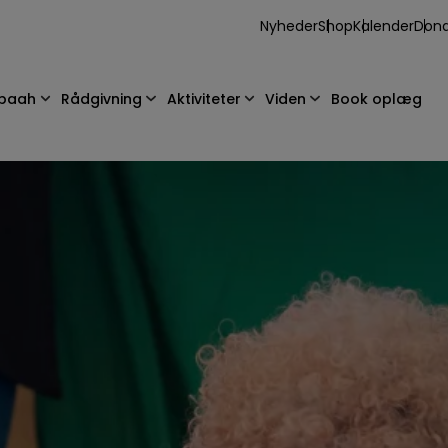
Nyheder
Shop
Kalender
Dona
abaah
Rådgivning
Aktiviteter
Viden
Book oplæg