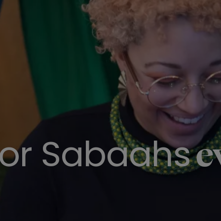
e
for
Sabaahs