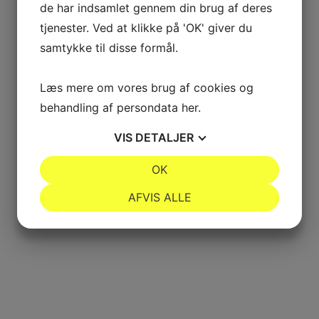
de har indsamlet gennem din brug af deres
tjenester. Ved at klikke på 'OK' giver du
samtykke til disse formål.
Læs mere om vores brug af cookies og
behandling af persondata
her
.
VIS
DETALJER
JA
NEJ
OK
JA
NEJ
NØDVENDIGE
PRÆFERENCER
AFVIS ALLE
JA
NEJ
JA
NEJ
MARKETING
STATISTIK