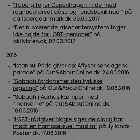
“Tuborg fejrer Copenhagen Pride med
regnbuefarvet dåse og fondsbevillinger”
på
carlsbergdanmark.dk, 30.06.2017
“Det nuværende krisecentersystem tager
ikke højde for LGBT-personer”
på
aktivisten.dk, 02.03.2017
2016
“Istanbul Pride giver op: Aflyser søndagens
parade”
på Out&AboutOnline.dk, 24.06.2016
“Sabaah fordømmer den tyrkiske
regering”
på Out&AboutOnline.dk, 19.06.2016
“Sabaah i Aarhus kæmper med
finanserne”
på Out&AboutOnline.dk,
19.06.2016
“LGBT-rådgiver: Nogle siger de aldrig har
mødt en homoseksuel muslim”
på Jyllands-
Posten.dk, 17.06.2016