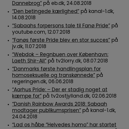
Dannebrog”
på eb.dk, 24.08.2018
“Den betingede kærlighed”
på kanal-1.dk,
14.08.2018
“Sabaahs forpersons tale til Fanø Pride”
på
youtube.com, 12.07.2018
“Fanøs første Pride blev en stor succes”
på
jv.dk, 11.07.2018
“Webdok – Regnbuen over København:
Laeth Shir-Ali”
på tv2lorry.dk, 08.07.2018
“Danmarks første handlingsplan for
homoseksuelle og transkønnede”
på
regeringen.dk, 06.06.2018
“Aarhus Pride: – Der er stadig noget at
kæmpe for”
på tv2ostjylland.dk, 02.06.2018
“Danish Rainbow Awards 2018: Sabaah
modtager publikumsprisen”
på kanal-1.dk,
24.04.2018
“Lad os håbe “Helvedes homo” har startet