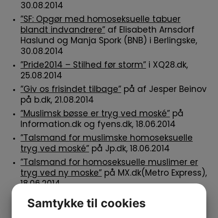
30.08.2014
”SF: Opgør med homoseksuelle tabuer
blandt indvandrere”
af Elisabeth Arnsdorf
Haslund og Manja Spork (BNB) i Berlingske,
30.08.2014
”Pride2014 – Stilhed før storm”
i XQ28.dk,
25.08.2014
”Giv os frisindet tilbage”
på af Jesper Beinov
på b.dk, 21.08.2014
”Muslimsk bøsse er tryg ved moské”
på
Information.dk og fyens.dk, 18.06.2014
”Talsmand for muslimske homoseksuelle
tryg ved moské”
på Jp.dk, 18.06.2014
”Talsmand for homoseksuelle muslimer er
tryg ved ny moske”
på MX.dk(Metro Express),
18.06.2014
”Talsmand for muslimske homoseksuelle er
Samtykke til cookies
tryg ved moské”på Ritzaus Bureau,