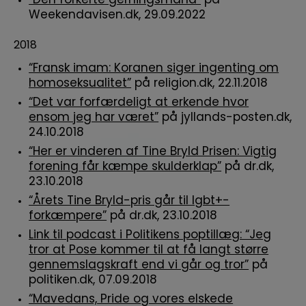
“Den forkerte gerningsmand”
på
Weekendavisen.dk, 29.09.2022
2018
“Fransk imam: Koranen siger ingenting om
homoseksualitet”
på religion.dk, 22.11.2018
“Det var forfærdeligt at erkende hvor
ensom jeg har været”
på jyllands-posten.dk,
24.10.2018
“Her er vinderen af Tine Bryld Prisen: Vigtig
forening får kæmpe skulderklap”
på dr.dk,
23.10.2018
“Årets Tine Bryld-pris går til lgbt+-
forkæmpere”
på dr.dk, 23.10.2018
Link til podcast i Politikens poptillæg: “Jeg
tror at Pose kommer til at få langt større
gennemslagskraft end vi går og tror”
på
politiken.dk, 07.09.2018
“Mavedans, Pride og vores elskede