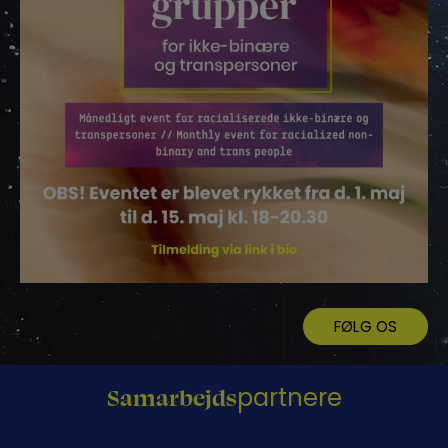
FØLG OS
Samarbejds
partnere