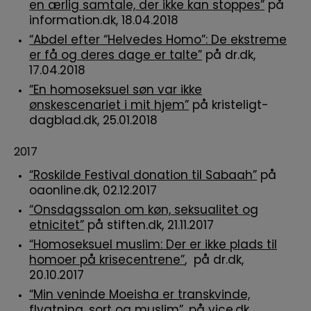
en ærlig samtale, der ikke kan stoppes”
på
information.dk, 18.04.2018
“Abdel efter “Helvedes Homo”: De ekstreme
er få og deres dage er talte”
på dr.dk,
17.04.2018
“En homoseksuel søn var ikke
ønskescenariet i mit hjem”
på kristeligt-
dagblad.dk, 25.01.2018
2017
“Roskilde Festival donation til Sabaah”
på
oaonline.dk, 02.12.2017
“Onsdagssalon om køn, seksualitet og
etnicitet”
på stiften.dk, 21.11.2017
“Homoseksuel muslim: Der er ikke plads til
homoer på krisecentrene”
, på dr.dk,
20.10.2017
“Min veninde Moeisha er transkvinde,
flygtning, sort og muslim”
, på vice.dk,