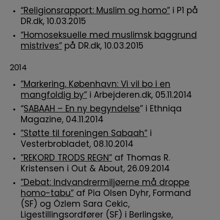
“Religionsrapport: Muslim og homo”
i P1 på
DR.dk, 10.03.2015
“Homoseksuelle med muslimsk baggrund
mistrives”
på DR.dk, 10.03.2015
2014
”Markering, København: Vi vil bo i en
mangfoldig by”
i Arbejderen.dk, 05.11.2014
“
SABAAH – En ny begyndelse
” i Ethniqa
Magazine, 04.11.2014
”Støtte til foreningen Sabaah”
i
Vesterbrobladet, 08.10.2014
”REKORD TRODS REGN”
af Thomas R.
Kristensen i Out & About, 26.09.2014
”Debat: Indvandrermiljøerne må droppe
homo-tabu”
af Pia Olsen Dyhr, Formand
(SF) og Özlem Sara Cekic,
Ligestillingsordfører (SF) i Berlingske,