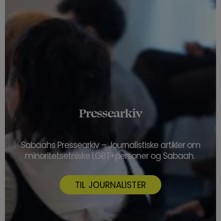
Pressearkiv
Sabaah
s
Presse
arkiv
– Journalistiske artikler
om
minoritetsetniske
LGBT+personer
og
Sabaah
.
TIL JOURNALISTER