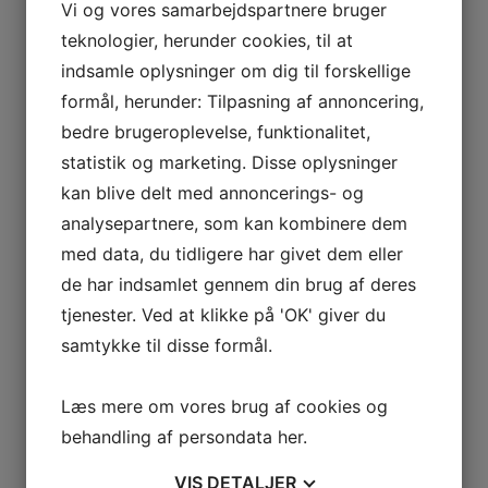
18.06.2014,
[mangler link]
Vi og vores samarbejdspartnere bruger
”Homoseksuel muslim: Religionen må følge
teknologier, herunder cookies, til at
med tiden”
på Jp.dk, 18.06.2014
indsamle oplysninger om dig til forskellige
”EU-politik på Folkemødet 2014”
af Sidney på
formål, herunder: Tilpasning af annoncering,
Altinget.dk,11.06.2014
bedre brugeroplevelse, funktionalitet,
”Penge til Sabaah” i Lokalavisen Vesterbro,
statistik og marketing. Disse oplysninger
24.04.2014
[ikke længere tilgængelig]
kan blive delt med annoncerings- og
”Nyt initiativ skal bekæmpe diskrimination i
København”
på Kristligt-Dagblad.dk,
analysepartnere, som kan kombinere dem
14.04.2014
med data, du tidligere har givet dem eller
”Minister: Unge muslimer skal turde springe
de har indsamlet gennem din brug af deres
ud” på Pridenews.dk, 07.03.2014 [ikke
tjenester. Ved at klikke på 'OK' giver du
længere tilgængelig]
samtykke til disse formål.
”Sareen vil have homoseksuelle muslimer
ud af skabet”
på DR.dk, 07.03.2014
Læs mere om vores brug af cookies og
”Jeg bad til Allah om at gøre mig
heteroseksuel. Han lyttede ikke.”
af Nola
behandling af persondata
her
.
Grace Gaardmand i Jyllandsposten,
07.03.2014
VIS
DETALJER