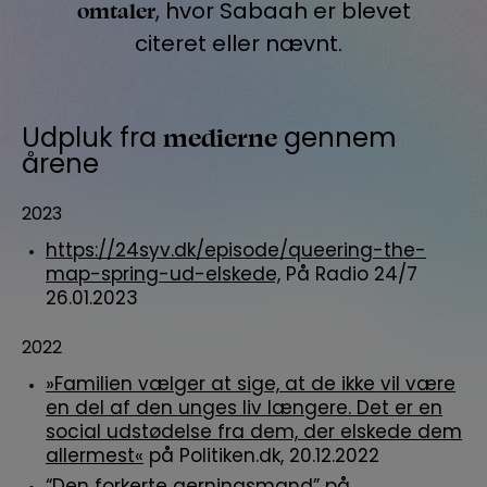
omtaler
, hvor
Sabaah
er blevet
citeret eller nævnt.
medierne
Udpluk fra
gennem
årene
2023
https://24syv.dk/episode/queering-the-
map-spring-ud-elskede,
På Radio 24/7
26.01.2023
2022
»Familien vælger at sige, at de ikke vil være
en del af den unges liv længere. Det er en
social udstødelse fra dem, der elskede dem
allermest«
på Politiken.dk, 20.12.2022