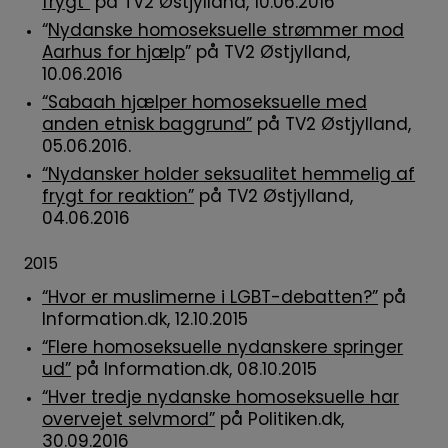
frygt”
på TV2 Østjylland, 10.06.2016
“
Nydanske homoseksuelle strømmer mod
Aarhus for hjælp
” på TV2 Østjylland,
10.06.2016
“Sabaah hjælper homoseksuelle med
anden etnisk baggrund”
på TV2 Østjylland,
05.06.2016.
“Nydansker holder seksualitet hemmelig af
frygt for reaktion”
på TV2 Østjylland,
04.06.2016
2015
“Hvor er muslimerne i LGBT-debatten?”
på
Information.dk, 12.10.2015
“Flere homoseksuelle nydanskere springer
ud”
på Information.dk, 08.10.2015
“Hver tredje nydanske homoseksuelle har
overvejet selvmord”
på Politiken.dk,
30.09.2016