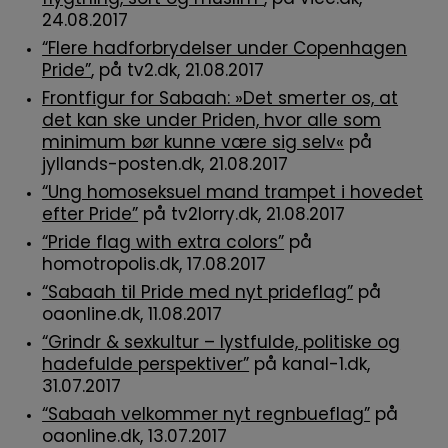
24.08.2017
“Flere hadforbrydelser under Copenhagen
Pride”
, på tv2.dk, 21.08.2017
Frontfigur for Sabaah: »Det smerter os, at
det kan ske under Priden, hvor alle som
minimum bør kunne være sig selv«
på
jyllands-posten.dk, 21.08.2017
“Ung homoseksuel mand trampet i hovedet
efter Pride”
på tv2lorry.dk, 21.08.2017
“Pride flag with extra colors”
på
homotropolis.dk, 17.08.2017
“Sabaah til Pride med nyt prideflag”
på
oaonline.dk, 11.08.2017
“Grindr & sexkultur – lystfulde, politiske og
hadefulde perspektiver”
på kanal-1.dk,
31.07.2017
“Sabaah velkommer nyt regnbueflag”
på
oaonline.dk, 13.07.2017