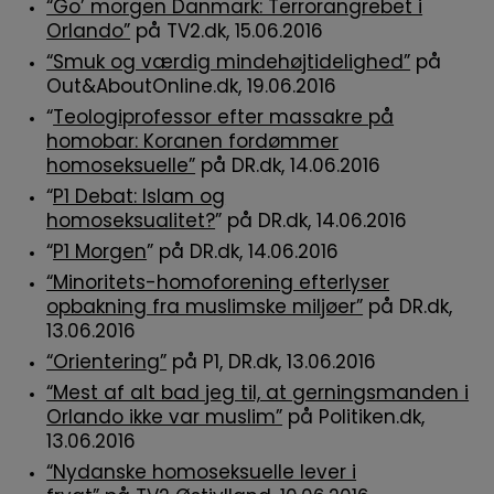
“Go’ morgen Danmark: Terrorangrebet i
Orlando”
på TV2.dk, 15.06.2016
“Smuk og værdig mindehøjtidelighed”
på
Out&AboutOnline.dk, 19.06.2016
“
Teologiprofessor efter massakre på
homobar: Koranen fordømmer
homoseksuelle”
på DR.dk, 14.06.2016
“
P1 Debat: Islam og
homoseksualitet?
” på DR.dk, 14.06.2016
“
P1 Morgen
” på DR.dk, 14.06.2016
“Minoritets-homoforening efterlyser
opbakning fra muslimske miljøer”
på DR.dk,
13.06.2016
“Orientering”
på P1, DR.dk, 13.06.2016
“Mest af alt bad jeg til, at gerningsmanden i
Orlando ikke var muslim”
på Politiken.dk,
13.06.2016
“Nydanske homoseksuelle lever i